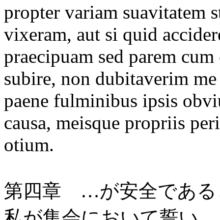
propter variam suavitatem s
vixeram, aut si quid accider
praecipuam sed parem cum c
subire, non dubitaverim me 
paene fulminibus ipsis obv
causa, meisque propriis per
otium.
第四章 …が安全である
私が集会において誓い、