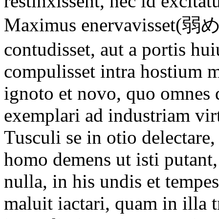
restinxissent, nec id excita
Maximus enervavisset(弱める
contudisset, aut a portis hu
compulisset intra hostium 
ignoto et novo, quo omnes 
exemplari ad industriam vir
Tusculi se in otio delectare
homo demens ut isti putant
nulla, in his undis et tem
maluit iactari, quam in illa 