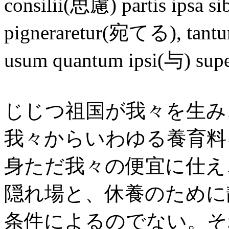
consilii(思慮) partis ipsa si
pigneraretur(宛てる), tantu
usum quantum ipsi(与) super
じじつ祖国が我々を生み
我々からいわゆる養育料
身ただ我々の便宜に仕え
隠れ場と、休養のために
条件によるのでない。そ