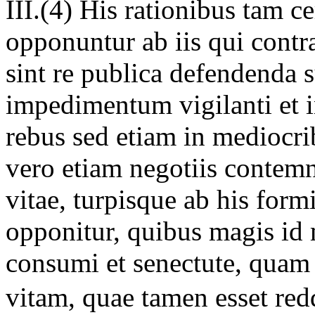
III.(4) His rationibus tam ce
opponuntur ab iis qui contr
sint re publica defendenda s
impedimentum vigilanti et i
rebus sed etiam in mediocribu
vero etiam negotiis contem
vitae, turpisque ab his form
opponitur, quibus magis id 
consumi et senectute, quam 
vitam, quae tamen esset r