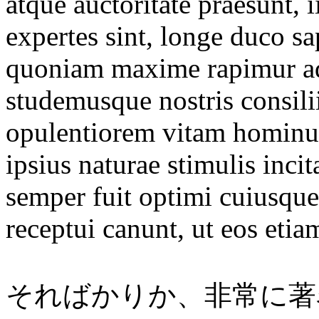
atque auctoritate praesunt, 
expertes sint, longe duco sa
quoniam maxime rapimur ad
studemusque nostris consilii
opulentiorem vitam hominum
ipsius naturae stimulis inc
semper fuit optimi cuiusqu
receptui canunt, ut eos etia
そればかりか、非常に著