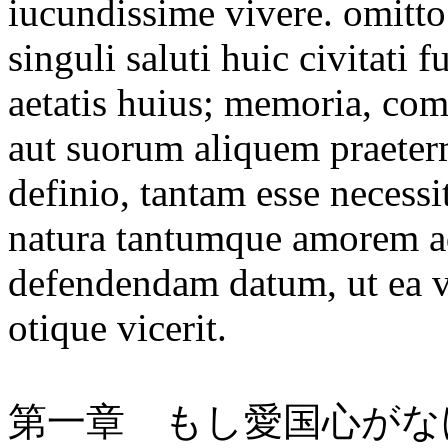
iucundissime vivere. omitto
singuli saluti huic civitati 
aetatis huius; memoria, co
aut suorum aliquem praete
definio, tantam esse necess
natura tantumque amorem 
defendendam datum, ut ea v
otique vicerit.
第一章 もし愛国心がな