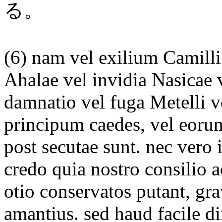
る。
(6) nam vel exilium Camill
Ahalae vel invidia Nasicae 
damnatio vel fuga Metelli ve
principum caedes, vel eoru
post secutae sunt. nec vero
credo quia nostro consilio ac
otio conservatos putant, gr
amantius. sed haud facile di