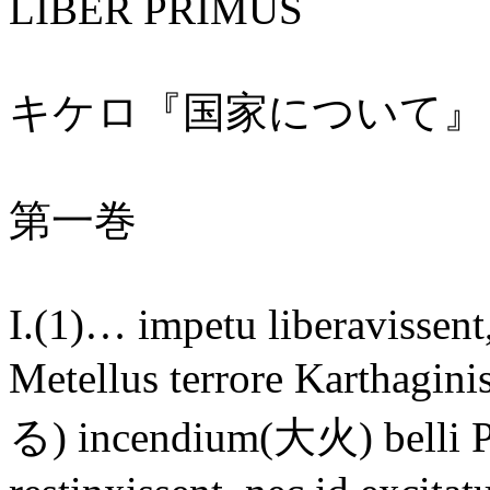
LIBER PRIMUS
キケロ『国家について』
第一巻
I.(1)… impetu liberavissent,
Metellus terrore Karthagin
る) incendium(大火) belli Pu