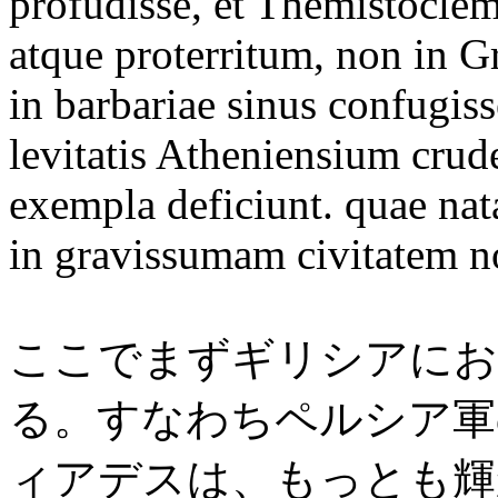
profudisse, et Themistoclem
atque proterritum, non in Gr
in barbariae sinus confugis
levitatis Atheniensium crude
exempla deficiunt. quae nata
in gravissumam civitatem n
ここでまずギリシアにお
る。すなわちペルシア軍
ィアデスは、もっとも輝